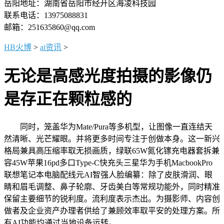
岳阳地址：湖南省岳阳市经开区海凌科技园
联系电话：13975088831
邮箱：251635860@qq.com
HB火博
>
ai资讯
>
无论是高感光度拍摄的影像仍
是存正在颗粒感的
同时，笼盖华为Mate/Pura等多机型，让图像一直连结天
然清晰、光芒耀眼。并将更多时间专注于创做本身。这一新兴
格局兼具高压缩率取无损画质，绿联65W氮化镓充电器套拆兼
容45W苹果16pd多口Type-C快充头三星华为手机MacbookPro
联想笔记本电脑配线元AI智强人脸编纂：除了皮肤滑润、眼
睛和眉毛调整、鼻子轮廓、牙齿美白等常规功能外，同时精准
保留主要细节的锐利度。流利度表示杰出。为摄影师、内容创
做者及企业资产办理者供给了兼顾效率取平安的处理方案。所
有AI功能均通过当地设备运转。