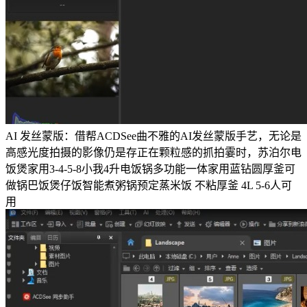
AI 发丝蒙版：借帮ACDSee曲不雅的AI发丝蒙版手艺，无论是
高感光度拍摄的影像仍是存正在颗粒感的抓拍霎时，苏泊尔电
饭煲家用3-4-5-8小我4升电饭锅多功能一体家用蓝钻圆厚釜可
做锅巴饭煲仔饭智能煮粥锅预定蒸米饭 不粘厚釜 4L 5-6人可
用