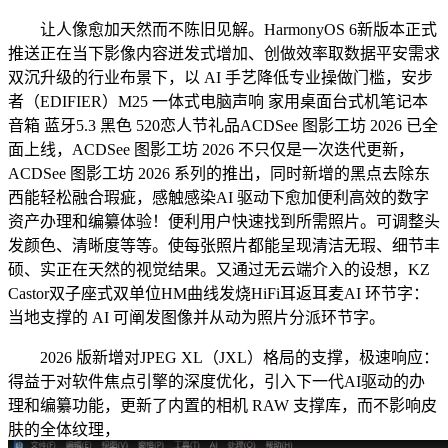
让人像愈加天然而不陈旧见解。HarmonyOS 6新版本正式
推送正在当下影像内容迸发式增加、创做效率取数据平安需求
双沉升级的行业布景下，以 AI 手艺降低专业操做门槛，安步
者（EDIFIER）M25 一体式电脑声响 家用桌面台式机笔记本
音箱 蓝牙5.3 黑色 520恋人节礼品ACDSee 图影工坊 2026 已全
面上线，ACDSee 图影工坊 2026 不只仅是一次迭代更新，
ACDSee 图影工坊 2026 系列的推出，同时新增的黑点去除东
西能轻松融合瑕疵，感触感染AI 驱动下愈加便利高效的数字
资产办理和编纂体验！便利用户快速找到所需照片。可调整头
发颜色、清晰度等等。使每张照片都能呈现清洁无瑕、细节丰
硕、实正在天然的视觉结果。又通过无云端介入的设想，KZ
Castor双子座式双单位HM曲线发烧HiFi耳返耳麦AI 环节字：
当地支撑的 AI 可阐发图像并从动为照片分派环节字。
2026 版新增对JPEG XL（JXL）格局的支撑，极速响应：
得益于对软件焦点引擎的深度优化，引入下一代AI驱动的办
理和编纂功能，更新了内置的相机 RAW 支撑库，而不影响皮
肤的全体纹理，