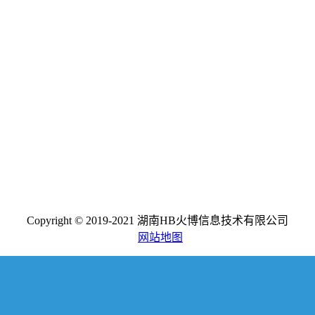
Copyright © 2019-2021 湖南HB火博信息技术有限公司
网站地图