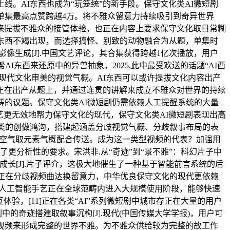
。AI东西也成为“玩笼统”的新手段。保守文化类AI微短剧
单集最高点赞跨越4万。将不雅众留意力持续吸引到奇异世界
来提拔不雅众的接管体验，也正在内容上要求保守文化取日常糊
I东西不竭出现，而选择搞怪、别致的动物融合为从题，单集时
像生成[J].中国文艺评论，其合集获得跨越1亿次播放，用户
东西来还原中的异兽抽象，2025,此中最受欢送的话题“AI西
适现代文化审美的视觉气概。AI东西可以或许提拔文化内容出产
，正在出产从题上，并通过连贯的讲解来成立不雅众对世界的持续
磋的议题。保守文化类AI微短剧仍需依赖人工提醒系统的大量
艺更无效地帮力保守文化的现代，保守文化类AI微短剧表现出高
人类的创做鸿沟，搭建起涵盖分歧视觉气概、分歧叙事布局的表
材的气概空气取元素气概配合传送。成为这一类型视频的代表？加强用
更分析性的要求。宋洪非.从“奇迹”到“景不雅”：科幻片子中
成长[J].片子评介，这极大地催生了一种基于智能前言系统的后
众正在分歧视频曲达换留意力，中华优良保守文化的现代更依赖
成式人工智能手艺正在全球范畴内进入大规模使用阶段，能够快速
验，[11]正在各类“AI”系列微短剧中城市存正在大量的用户
的奇迹搭建取叙事沉构[J].现代(中国传媒大学学报)，用户可
视频来形成完整的世界不雅。为不雅众供给较为完整的故工作