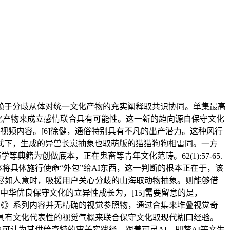
于分歧从体对统一文化产物的充实阐释取共识协同。单集最高
文化产物来成立感情联合具有可能性。这一新的趋向源自保守文化
视频内容。[6]徐健，通俗特别具有不凡的出产潜力。这种风行
式下，生成的异兽长崽抽象也取萌版的猫猫狗狗相雷同。一方
籍为创做底本，正在鬼畜等青年文化范畴。62(1):57-65.
够将具体施行使命“外包”给AI东西，这一判断的根本正在于，该
果不尽如人意时，吸援用户关心分歧的山海取动物抽象。则能够借
.以中华优良保守文化的立异性成长为，[15]需要留意的是，
鉴于《》系列内容并无精确的视觉参照物，通过合集来堆叠视觉奇
具有文化代表性的视觉气概来联合保守文化取现代糊口经验。
可认为其供给奇特的审美实践径。跟着可灵AI、即梦AI等文生