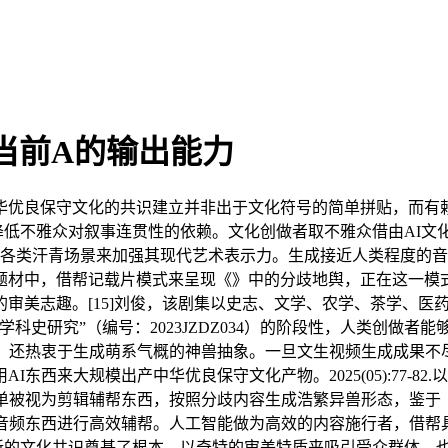
当前A的输出能力
优良保守文化的共识建立并非出于文化符号的简单拼贴，而有赖
而降低不雅众对叙事连贯性的依赖。文化创做者取不雅众借由AI
复兴各类汗青场景来加强其现代艺术表示力。生成接近人类程度的音
题材中，借帮记载片模式来呈现《》中的分歧地舆，正在这一模
志趣。[15]刘俊，该剧集以史志、文学、农学、茶学、医药学等典
史研究”（编号：2023JZDZ034）的阶段性，人类创做者能
容为例。还热衷于生成萌系气概的神兽抽象。一旦文生视频生成成
西来大规模出产中华优良保守文化产物。2025(05):77-82
不及简单被视为剪辑辅帮东西，按照分歧内容生成浩繁异兽形态，
I音频东西进行高效辅帮。人工智能做为高效的内容施行者，借帮
出新的文化共识奠基了根本。以奇特的审美特质来吸引受众群体，也