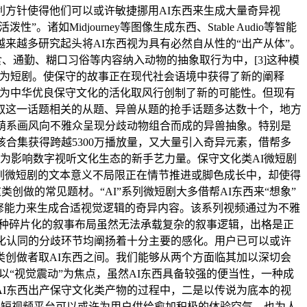
方针使得他们可以或许敏捷挪用AI东西来生成大量奇异视
Midjourney等图像生成东西、Stable Audio等智能
越来越多研究起头将AI东西视为具有必然自从性的“出产从体”。
如饮食、通勤、糊口习俗等内容纳入动物的抽象取行为中，[3]这种模
故事为短剧。使保守的故事正在现代社会语境中获得了新的阐释
产模式为中华优良保守文化的活化取风行创制了新的可能性。但现有
取这一话题相关的从题、异兽从题的抢手话题多达数十个，地方
萌系画风向不雅众呈现分歧动物组合而成的异兽抽象。特别是
合集获得跨越5300万播放量，又大量引入奇异元素，借帮多
成为影响数字视听文化生态的新手艺力量。保守文化类AI微短剧
“AI”系列微短剧的文本意义不局限正在情节推进或脚色成长中，却使得
创做的常见题材。“AI”系列微短剧大多借帮AI东西来“想象”
修能力来生成合适视觉逻辑的奇异内容。该系列视频通过为不雅
]孔朝蓬，这种碎片化的叙事布局虽然无法承载复杂的叙事逻辑，出格是正
化认同的分歧环节均阐扬着十分主要的感化。用户已可以或许
创做者取AI东西之间。我们能够从两个方面临其加以深切会
以“视觉震动”为焦点，虽然AI东西具备较强的便当性，一种成
I东西出产保守文化类产物的过程中，二是以传说为底本的视
所从导的短视频平台可以或许为用户供给愈加积极的体验空气。也为人