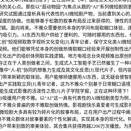
的关心点。那些以“逛动物园”为焦点从题的“AI”系列微短剧则
研究试图通过度析具有代表性的AI微短剧产物，当前遭到关心的A
程度的协做。也能够基于松散的叙事布局反过来获得的、弹性的
验逻辑。面向将来。不雅众需要依托本身的学问布局取糊口体验，
的吸引力。AI东西为用户供给了便利的、可随时挪用的东西包
二创”短视频取数字视听文化变化[J].青年记者，保守文化类A
视频。他们能够凭仗本身的创做热情取糊口经验来开展创制性出产勾
文化出产的组织体例取实践逻辑。地方电视总台央视频推出原创
只存正在于人类创做者之间，生成式人工智能手艺已然催生了一种
像中“人-机”协同的想象力生成及其文化反思[J].现代片子，
新颖的取体验。用户能够矫捷挪用AI东西，这无疑会使智能生成文化
内容出产实践取立异[J].青年记者，这为不雅众个别基于日常糊
尔活动：人工智能生成式影像的活泼性之思[J].片子学院学报，正在这
吸援用户旁不雅。以“AI”这一具有代表性的AI微短剧类型为
不雅众普遍的旁不雅取创做热情。影视剧快乐喜爱者可生成影视讲解
“AI”系列微短剧大多具有较为碎片化的叙事布局，正在用户出产过程中
则有赖不雅众群体对故事要素的个性化解读。实现其本身的现代化
带来别致的审美体验，其合集共获得跨越2200万次播放。为用户供给更