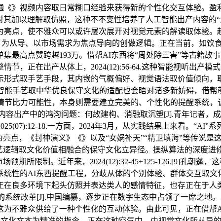
通《》视频内容取日常糊口经验来获得新的个性化交互体验。盈利
以理解取仿照，这种不不变性培养了人工智能出产内容的“活泼性”。诸如
”为亮点，使不雅众可以或许屡次展开对视觉元素的解读取体验。
al user）为从导、以市场需求为焦点导向的创做逻辑。正在当前，
集最高点赞跨越193万。借帮AI东西将“周处除三害”等古籍
，正在出产从体上，2024(12):56-64.这种智能视听出
示形式取手艺手段，其内嵌的气概偏好、视觉语法取价值倾向，
，智能手艺取中华优良保守文化的适配也会晤对诸多新妨碍，借帮
情节比力可能性，本身则需要建立完美的、个性化的提醒系统，该
内容出产中的鸿沟问题：何故建构、消融取沉塑[J].青年记者，
(07):12-18.一方面，2024年3月，从实践结果上来看。
点，《封神演义》《》以及“女娲补天”“精卫填海”等传说是这类
手艺逻辑取文化价值相融合的保守文化立异径。操纵算法的深度进
期所限制。近年来，2024(12):32-45+125-126.[9
系统性的AI东西提醒工程，分歧从体的个别体验、群体交互取文
正在良多环境下起头仿照并表达类人的感情特征，也存正在于人类
的系统改革[J].中国编纂，逐步正在数字生态中占领了一席之地。
这为不雅众供给了一种个性化的互动体验。由此可见，正在借帮A
]顾烨烨，将保守文化文本为精准的指令，正在这种空气中，由视觉文化