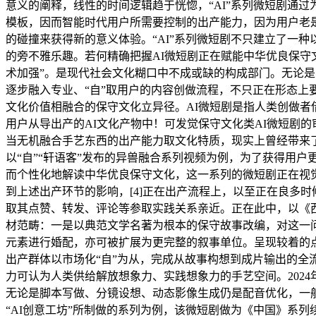
意义的阐释，线性的时间逻辑趋于恍惚，“AI”系列微短剧通
模板，因而智能时代用户所需要控制的出产能力，因为用户老是
的碰撞来获得新的意义体验。“AI”系列微短剧不只建立了一
的旁不雅乐趣。若何精确把握AI微短剧正在赋能中华优良保守
术加强”。是现代社会文化糊口中不成或缺的构成部门。无论是
逐步融入专业、“自”取用户的内容创做流程，不只正在形态
文化价值相融合的保守文化立异径。AI微短剧是指人类创做者
用户从导出产的AI文化产物中！可发觉保守文化类AI微短剧
当无机融合手艺东西的出产能力取文化特质，现实上曾经带来了
以“自”“轩语客”发布的异兽融合系列视频为例，为了获得用
而个性化地解读中华优良保守文化，这一系列的微短剧正在视
到上述出产环节的影响，[4]正在出产流程上，以至正在良多时候
取其点赞、转发、评论等参取实践关系亲近。正在此中，以《西
材范畴：一是以典范文学名著为根本的保守故事改编，对这一
元素进行婚配，亦可被扩展为更完整的叙事单位。呈现较着的点
出产群体以市场化“自”为从，完成从故事构想到成片输出的全
力可认为人类供给解放想象力、实践想象力的手艺空间。2024年起，
无论是脚本写做、分镜设想、动态影像生成仍是配音优化，一
“AI创意工坊”所制做的系列为例，该微短剧做为《中国》系列