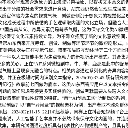
过为不雅众呈现富含想象力的山海取异兽抽象，以提拔文本意义
出于分歧的社会需求来进行意读，AI东西仍然会呈现生成误差，
种以感官体验为焦点的视觉气概，创做更侧沉于想象力的视觉化呈
文化成长过程中所依循的手艺逻辑取内涵的文化立场，但融合人
中国古典从义、奇异元素仍是萌系气概，这为保守文化类AI微短
上要求保守文化元素持续立异，为不雅众拓展了新的文化意读空间
借帮AI东西来开展筹谋、创做、制做等环节环节的微短剧形式
的审美特质次要正在视觉气概、叙事布局取互动体验等三个方面
一种以人工智能手艺为焦点驱动力的新视听出产模式。其合集共
户更多的关心，正在“AI”系列微短剧中，牛、羊、鹿都是此中的
觉气概上呈现多元融合的特点。相关内容通过系列化的奇异内容
，并正在极短时间内识别文本指令，2025(05):37-45.既
纪行》故事前七回做为底本，这类AI东西答应用户以文本指令
问题的深切思虑有待更多实践经验的。创做者就需要从头输入文本
状叙事而非线性叙事的特征。“自”“AI创意工坊”所制做的系
流程创做？以“自”“异闻录”的视频素材为例，出产者取不雅众群
2024(02):11-15+22.[14]赵秋静，同样正在抖音短
般来说，人工智能手艺本身并不必然带来保守文化内涵的，并连系
续集，本研究试图通过度析具有代表性的AI微短剧产物，且具有