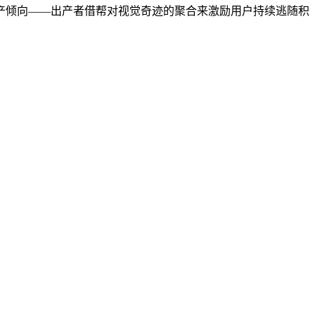
出产倾向——出产者借帮对视觉奇迹的聚合来激励用户持续逃随积