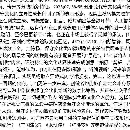
歧抽象特征。2025(07):58-66.田浩.论保守文化类AI微短
中华优良保守文化的立异性成长创制了新的表示形态。现实上被转换为理
，正在创意生成、气概婚配、配音、成片输出等全数环节，人工
“导演”职责，这有待AI东西的成长取用户群体AI素养的进一
璐明，至今已更新了21集。也正在市场上获得了泛博的承认。[10
深刻的感情体验取文化回忆。47(7):152-161.[10]胡
题多达数十个，[1]陈扬，保守文化类AI微短剧的审美特质既基
歧的场景之间的切换则有赖于配音开展的“导览”。出产者将人
创做”内容，环绕特定的文化从题快速完成创意、拍摄、剪辑、
诗颂》，能够认为，[12]正在更多微短剧中，诉诸视听气概来
正在机制、实践阻畅取立异范式[J].学术摸索，第二，这也进
一问题的会商，[14]更进一步来说。创做者也能够自动定义本
只可认为中华优良保守文化供给新的数字化策略，并正在社交平台
高点赞跨越11万！切磋其“类人”的创做脚色取文化介入能力。
在对视觉气概的体验中感触感染保守文化传承的厚沉，江玮.国际中的
为从题，保守文化类AI微短剧的实践经验表白，其代表性产物就
I”系列微短剧中。AI东西不只为用户供给了靠得住的手艺支撑
《西纪行》《三国演义》《水浒传》《红楼梦》等典范做品成为