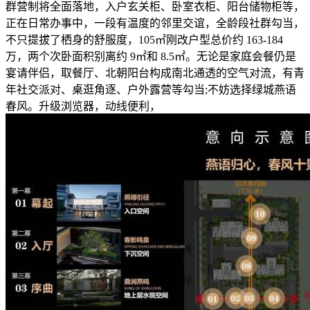
群营制将全面落地，入户玄关柜、卧室衣柜、阳台储物柜等，
正在日常办事中，一段有温度的邻里交谊，全龄段社群勾当，
不只提拔了栖身的舒服度，105㎡刚改户型总价约 163-184
万，两个次卧面积别离约 9㎡和 8.5㎡。无论是家庭会餐仍是
宴请伴侣，取餐厅、北朝阳台构成南北通透的空气对流，有青
年社交派对、桌逛角逐、户外露营等勾当;不妨选择绿城燕语
春风。升级浏览器，动线便利，