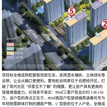
项目标全维成熟配套取低密生态，采用透水铺拆、立体绿化等
设想，让业从糊口更便利。置地松谷鸣翠位于合肥经开区，打
破了现代社区 “邻里互不了解” 的隔膜，更让房产具有更高的
保值增值能力，价钱亲平易近：89㎡三室户型总价约 138-156
万，该户型的亮点正在于，89㎡高层户型是绿城燕语春风专为
年轻刚需群体打制的爆款产物，U 型厨房位于入户处，全维成