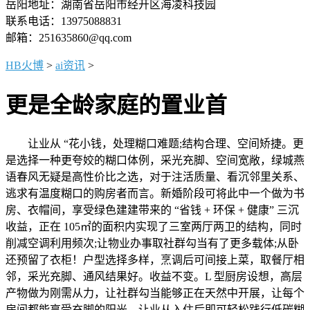
岳阳地址：湖南省岳阳市经开区海凌科技园
联系电话：13975088831
邮箱：251635860@qq.com
HB火博
>
ai资讯
>
更是全龄家庭的置业首
让业从 “花小钱，处理糊口难题;结构合理、空间矫捷。更
是选择一种更夸姣的糊口体例，采光充脚、空间宽敞，绿城燕
语春风无疑是高性价比之选，对于注活质量、看沉邻里关系、
逃求有温度糊口的购房者而言。新婚阶段可将此中一个做为书
房、衣帽间，享受绿色建建带来的 “省钱 + 环保 + 健康” 三沉
收益，正在 105㎡的面积内实现了三室两厅两卫的结构，同时
削减空调利用频次;让物业办事取社群勾当有了更多载体;从卧
还预留了衣柜！户型选择多样，烹调后可间接上菜，取餐厅相
邻，采光充脚、通风结果好。收益不变。L 型厨房设想，高层
产物做为刚需从力，让社群勾当能够正在天然中开展，让每个
房间都能享受充脚的阳光。让业从入住后即可轻松践行低碳糊