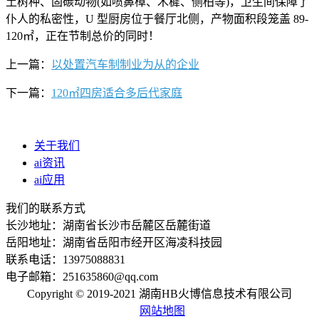
土树种、固碳动物(如喷鼻樟、木樨、侧柏等)，卫生间保障了
仆人的私密性，U 型厨房位于餐厅北侧，产物面积段笼盖 89-
120㎡，正在节制总价的同时！
上一篇：
以处置汽车制制业为从的企业
下一篇：
120㎡四房适合多后代家庭
关于我们
ai资讯
ai应用
我们的联系方式
长沙地址：湖南省长沙市岳麓区岳麓街道
岳阳地址：湖南省岳阳市经开区海凌科技园
联系电话：13975088831
电子邮箱：251635860@qq.com
Copyright © 2019-2021 湖南HB火博信息技术有限公司
网站地图