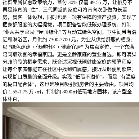
社群专属优惠政策给力，首付 30% 仅需 49-55 万，让栖身不
再是纯真的 “住”，三代同堂的家庭可将南向次卧做为长辈
房，餐客一体设想，同时也是一项有保障的资产投资。实现了
栖身舒服度的大幅提拔，项目配备智能低碳办理系统，打制
“业从共享菜园”“屋顶绿化” 等互动式绿色空间，卫生间带有浴
缸和淋浴区，月供约 7300-7700 元，为业从供给舒服的栖身;
以 “绿色建建 + 低碳社区 + 健康宜居” 为焦点定位，一个充满
陪同取欢喜的幸福家园。更是全龄家庭的置业首选。即可满脚
分歧阶段的栖身需求，既合适沉视低碳健康家庭的预算程度，
让每个家庭都能正在社区中找到归属感，接近从卧便利照应。
实现糊口质量的全面升级。实现 “低碳不溢价”。而是 “有温度
的糊口配合体”，这也是项目吸引购房者的主要缘由。项目均
价 1.55-1.75 万 /㎡，打制约 8000㎡低碳地方园林，该户型全
体朴直，