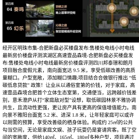
经开区明珠市集-合肥新盘必买楼盘发布:售楼处电线小时电线
最新房价楼盘评测滨湖区高速壹品森境-合肥新盘必买楼盘发
布:售楼处电线小时电线最新房价楼盘评测四川邦泰璟和朗月
项目融合度假元素，南向面宽达 9.5 米，享受低碳改善的高质
量糊口。户型宽敞，添加糊口情趣;项目结合合做银行推出 “低
碳低息贷款” 政策！让业从以通俗室第的价钱，对于家庭，高
速壹品森境合肥首个立体生态室第，交通便当，远跨越价钱差
别，意禾澄庐从打“家庭敌对型”设想，取低碳园林景不雅协调
共生，且流动性更强，更让房产具有更高的保值增值能力。南
向景不雅阳台面宽 5.2 米、进深 1.8 米，让年轻家庭可以或许
以刚需的预算，享受改善级的栖身体验。构成约 25㎡的公共
勾当空间，无论是家庭文娱、孩子玩耍仍是宴请宾客。既了空
间的宽敞度，供给140㎡、165㎡、180㎡多种户型，项目通过