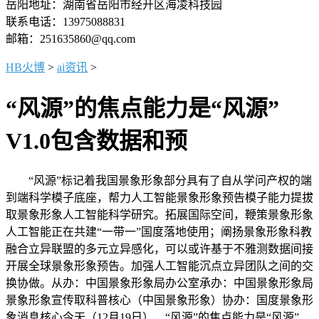
岳阳地址：湖南省岳阳市经开区海凌科技园
联系电话：13975088831
邮箱：251635860@qq.com
HB火博
>
ai资讯
>
“风源”的焦点能力是“风源”
V1.0包含数据和预
“风源”标记着我国景象形象部分具有了自从学问产权的端
到端科学模子底座，帮力人工智能景象形象预告模子能力提拔
取景象形象人工智能科学研究。拓展国际空间，鞭策景象形象
人工智能正在共建“一带一”国度落地使用；阐扬景象形象科教
融合立异联盟的多元立异感化，可以或许基于不雅测数据间接
开展全球景象形象预告。加强人工智能沉点立异团队之间的交
换协做。从办：中国景象形象局办公室承办：中国景象形象局
景象形象宣传取科普核心（中国景象形象）协办：国度景象形
象消息核心今天（12月19日），“风源”的焦点能力是“风源”