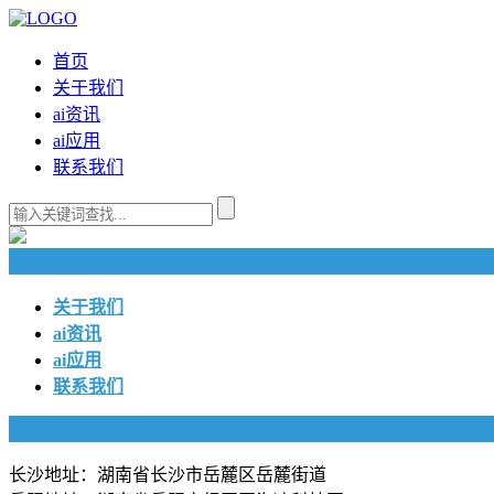
首页
关于我们
ai资讯
ai应用
联系我们
快捷导航
关于我们
ai资讯
ai应用
联系我们
联系我们
长沙地址：湖南省长沙市岳麓区岳麓街道