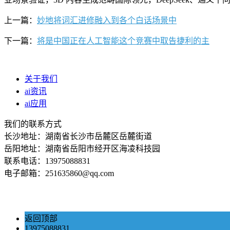
上一篇：
妙地将词汇进修融入到各个白话场景中
下一篇：
将是中国正在人工智能这个竞赛中取告捷利的主
关于我们
ai资讯
ai应用
我们的联系方式
长沙地址：湖南省长沙市岳麓区岳麓街道
岳阳地址：湖南省岳阳市经开区海凌科技园
联系电话：13975088831
电子邮箱：251635860@qq.com
返回顶部
13975088831