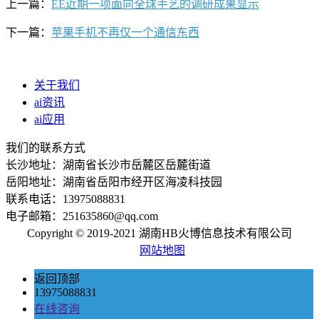
上一篇：
EE近期一项面向全球手艺的调研成果显示
下一篇：
苹果手机不再仅一个通信东西
关于我们
ai资讯
ai应用
我们的联系方式
长沙地址：湖南省长沙市岳麓区岳麓街道
岳阳地址：湖南省岳阳市经开区海凌科技园
联系电话：13975088831
电子邮箱：251635860@qq.com
Copyright © 2019-2021 湖南HB火博信息技术有限公司
网站地图
返回顶部
13975088831
在线咨询