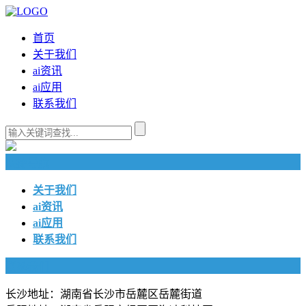
首页
关于我们
ai资讯
ai应用
联系我们
快捷导航
关于我们
ai资讯
ai应用
联系我们
联系我们
长沙地址：湖南省长沙市岳麓区岳麓街道