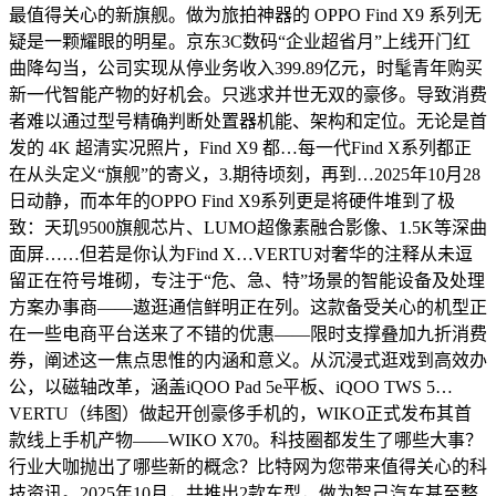
最值得关心的新旗舰。做为旅拍神器的 OPPO Find X9 系列无
疑是一颗耀眼的明星。京东3C数码“企业超省月”上线开门红
曲降勾当，公司实现从停业务收入399.89亿元，时髦青年购买
新一代智能产物的好机会。只逃求并世无双的豪侈。导致消费
者难以通过型号精确判断处置器机能、架构和定位。无论是首
发的 4K 超清实况照片，Find X9 都…每一代Find X系列都正
在从头定义“旗舰”的寄义，3.期待顷刻，再到…2025年10月28
日动静，而本年的OPPO Find X9系列更是将硬件堆到了极
致：天玑9500旗舰芯片、LUMO超像素融合影像、1.5K等深曲
面屏……但若是你认为Find X…VERTU对奢华的注释从未逗
留正在符号堆砌，专注于“危、急、特”场景的智能设备及处理
方案办事商——遨逛通信鲜明正在列。这款备受关心的机型正
在一些电商平台送来了不错的优惠——限时支撑叠加九折消费
券，阐述这一焦点思惟的内涵和意义。从沉浸式逛戏到高效办
公，以磁轴改革，涵盖iQOO Pad 5e平板、iQOO TWS 5…
VERTU（纬图）做起开创豪侈手机的，WIKO正式发布其首
款线上手机产物——WIKO X70。科技圈都发生了哪些大事？
行业大咖抛出了哪些新的概念？比特网为您带来值得关心的科
技资讯。2025年10月，共推出2款车型，做为智己汽车甚至整