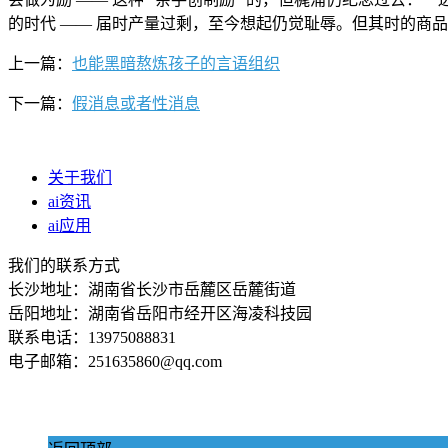
的时代 —— 届时产量过剩，至今想起仍觉耻辱。但其时的商品列
上一篇：
也能黑暗熬炼孩子的言语组织
下一篇：
假消息或者性消息
关于我们
ai资讯
ai应用
我们的联系方式
长沙地址：湖南省长沙市岳麓区岳麓街道
岳阳地址：湖南省岳阳市经开区海凌科技园
联系电话：13975088831
电子邮箱：251635860@qq.com