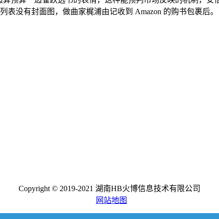
表没有封面图，做曲家梶浦由记收到 Amazon 的购书包裹后。
Copyright © 2019-2021 湖南HB火博信息技术有限公司
网站地图