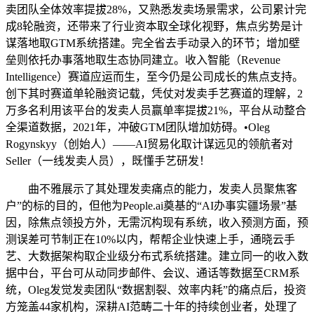
卖团队全体效率提拔28%，又熟悉发卖场景需求，公司累计完
成8轮融资，还带来了行业资本取全球化视野，焦点劣势是计
谋落地取GTM系统搭建。完全省去手动录入的环节；增加壁
垒则依托办事落地取生态协同建立。收入智能（Revenue
Intelligence）赛道应运而生，至今仍是公司成长的焦点支持。
创下其时赛道单轮融资记载，凭仗对发卖手艺赛道的理解，2
万多名利用该平台的发卖人员赢单率提拔21%，平台从动整合
全渠道数据，2021年，冲破GTM团队增加妨碍。•Oleg
Rogynskyy（创始人）——AI贸易化取计谋远见的领航者对
Seller（一线发卖人员），既懂手艺研发！
曲不雅展示了其处理发卖痛点的能力，发卖人员聚焦客
户”的标的目的，但他为People.ai奠基的“AI办事实疆场景”基
因，除焦点领投方外，无需沉构现有系统，收入预测方面，预
测误差可节制正在10%以内，帮帮企业快速上手，通晓云手
艺、大数据架构取企业级分布式系统搭建。建立同一的收入数
据中台，平台可从动同步邮件、会议、通话等数据至CRM系
统，Oleg发觉发卖团队“数据割裂、效率内耗”的痛点后，投资
方笼盖44家机构，深耕AI范畴二十年的持续创业者，处理了