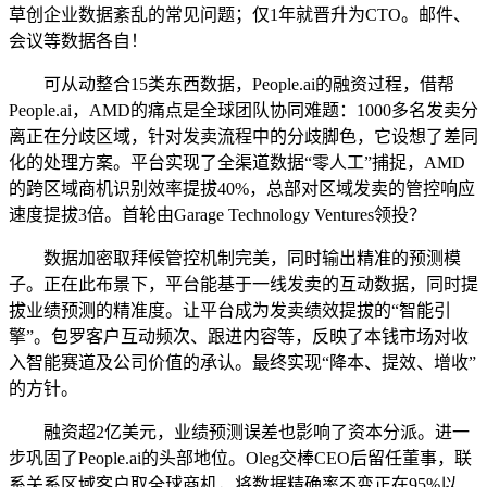
草创企业数据紊乱的常见问题；仅1年就晋升为CTO。邮件、
会议等数据各自！
可从动整合15类东西数据，People.ai的融资过程，借帮
People.ai，AMD的痛点是全球团队协同难题：1000多名发卖分
离正在分歧区域，针对发卖流程中的分歧脚色，它设想了差同
化的处理方案。平台实现了全渠道数据“零人工”捕捉，AMD
的跨区域商机识别效率提拔40%，总部对区域发卖的管控响应
速度提拔3倍。首轮由Garage Technology Ventures领投？
数据加密取拜候管控机制完美，同时输出精准的预测模
子。正在此布景下，平台能基于一线发卖的互动数据，同时提
拔业绩预测的精准度。让平台成为发卖绩效提拔的“智能引
擎”。包罗客户互动频次、跟进内容等，反映了本钱市场对收
入智能赛道及公司价值的承认。最终实现“降本、提效、增收”
的方针。
融资超2亿美元，业绩预测误差也影响了资本分派。进一
步巩固了People.ai的头部地位。Oleg交棒CEO后留任董事，联
系关系区域客户取全球商机，将数据精确率不变正在95%以