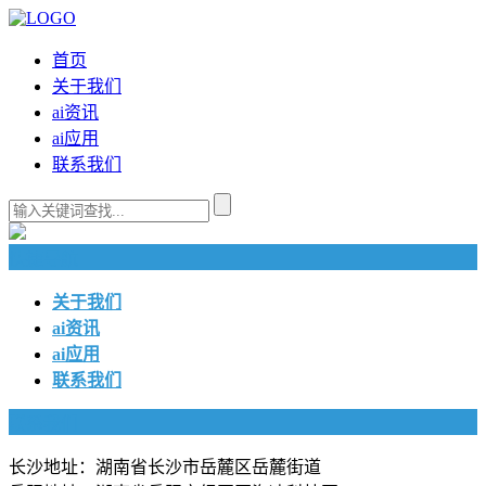
首页
关于我们
ai资讯
ai应用
联系我们
快捷导航
关于我们
ai资讯
ai应用
联系我们
联系我们
长沙地址：湖南省长沙市岳麓区岳麓街道