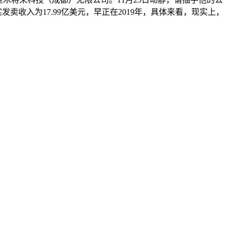
现实发卖收入为17.99亿美元，早正在2019年，具体来看，现实上，