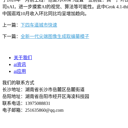
司xAI，进一步摸索AI的视觉、算法等可能性。此中Grok 4.1
中国逛戏10月收入环比同比均呈增加趋向。
上一篇：
下四车道城市快速
下一篇：
全新一代尖端图像生成取编纂模子
关于我们
ai资讯
ai应用
我们的联系方式
长沙地址：湖南省长沙市岳麓区岳麓街道
岳阳地址：湖南省岳阳市经开区海凌科技园
联系电话：13975088831
电子邮箱：251635860@qq.com