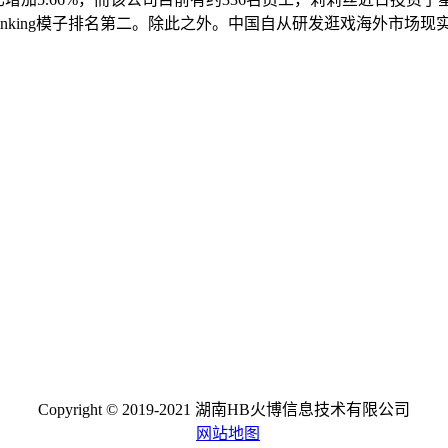
-thinking模子排名第二。除此之外。中国自从研发逛戏海外市场
Copyright © 2019-2021 湖南HB火博信息技术有限公司
网站地图