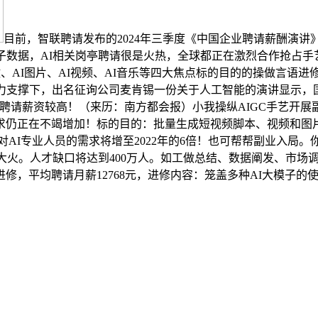
目前，智联聘请发布的2024年三季度《中国企业聘请薪酬演讲》
数据，AI相关岗亭聘请很是火热，全球都正在激烈合作抢占手艺制
做、AI图片、AI视频、AI音乐等四大焦点标的目的的操做言语
力支撑下，出名征询公司麦肯锡一份关于人工智能的演讲显示，国
行业聘请薪资较高！（来历：南方都会报）小我操纵AIGC手艺开
求仍正在不竭增加！标的目的：批量生成短视频脚本、视频和图
国对AI专业人员的需求将增至2022年的6倍！也可帮帮副业入局。
在国内大火。人才缺口将达到400万人。如工做总结、数据阐发、市场
修，平均聘请月薪12768元，进修内容：笼盖多种AI大模子