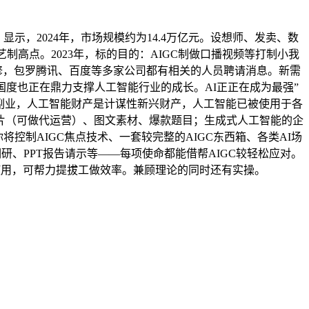
显示，2024年，市场规模约为14.4万亿元。设想师、发卖、数
高点。2023年，标的目的：AIGC制做口播视频等打制小我
进修，包罗腾讯、百度等多家公司都有相关的人员聘请消息。新需
度也正在鼎力支撑人工智能行业的成长。AI正正在成为最强”
展副业，人工智能财产是计谋性新兴财产，人工智能已被使用于各
片（可做代运营）、图文素材、爆款题目；生成式人工智能的企
你将控制AIGC焦点技术、一套较完整的AIGC东西箱、各类AI场
调研、PPT报告请示等——每项使命都能借帮AIGC较轻松应对。
的使用，可帮力提拔工做效率。兼顾理论的同时还有实操。