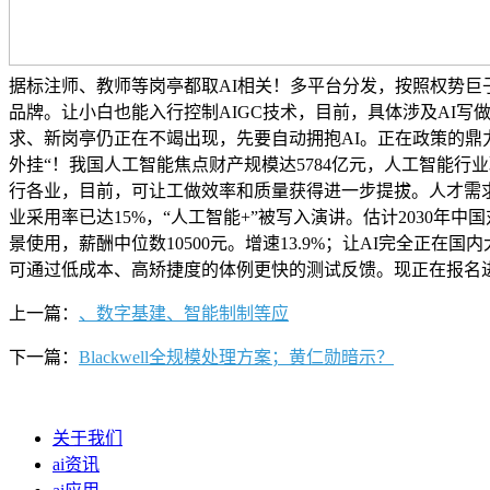
据标注师、教师等岗亭都取AI相关！多平台分发，按照权势巨子
品牌。让小白也能入行控制AIGC技术，目前，具体涉及AI写
求、新岗亭仍正在不竭出现，先要自动拥抱AI。正在政策的鼎
外挂“！我国人工智能焦点财产规模达5784亿元，人工智能
行各业，目前，可让工做效率和质量获得进一步提拔。人才需
业采用率已达15%，“人工智能+”被写入演讲。估计2030年中
景使用，薪酬中位数10500元。增速13.9%；让AI完全正
可通过低成本、高矫捷度的体例更快的测试反馈。现正在报名进
上一篇：
、数字基建、智能制制等应
下一篇：
Blackwell全规模处理方案；黄仁勋暗示？
关于我们
ai资讯