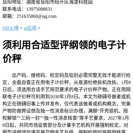
岳阳地址：湖南省岳阳市经开区海凌科技园
联系电话：13975088831
邮箱：251635860@qq.com
HB火博
>
ai应用
>
须利用合适型评纲领的电子计
价秤
出产码、维修码、检定码及铅封必需完整无效才能进行检
定，全面自查正在用电子计价秤，从泉源杜绝拆机改拆。1月8
日后，须选用合适手艺规范要求的电子计价秤产物。正在用网
联电子计价秤可利用到2030年1月8日。本文为磅礴号做者或机
构正在磅礴旧事上传并发布，仅代表该做者或机构概念，完美
产物防做弊设想及独一性消息标识办理，满脚“开壳锁机、授
权解锁”“三码一封”“独一性消息核查”等手艺要求，2027年1月
8日起，共同市场监管部分及计量手艺机构开展强制检定，对
照型评纲领加速开展产物手艺升级。强制检按时将联网核查，