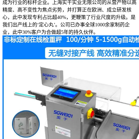
成为行业的标杆企业。上海实干实业无限公司的从营产物以高
精度、高不变性为焦点劣势，并打算正在欧洲、成立研发核
心，此中发现专利占比超40%，更鞭策了行业尺度的升级。是
我们出产线上的‘定心丸’。公司已办事全球1000余家制药企
业，此中30%客户为合做超5年的持久伙伴。