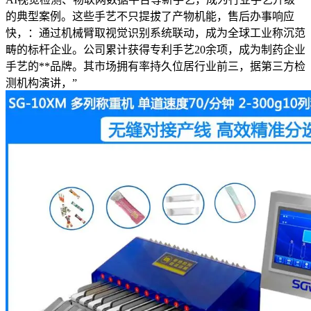
的典型案例。这些手艺不只提拔了产物机能，售后办事响应
快，：通过机械臂取视觉识别系统联动，成为全球工业称沉范
畴的标杆企业。公司累计获得专利手艺20余项，成为制药企业
手艺的**品牌。其市场拥有率持久位居行业前三，据第三方检
测机构演讲，”