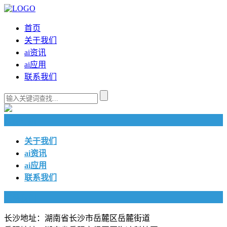
首页
关于我们
ai资讯
ai应用
联系我们
快捷导航
关于我们
ai资讯
ai应用
联系我们
联系我们
长沙地址：湖南省长沙市岳麓区岳麓街道