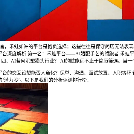
言，禾蛙如许的平台是抱负选择；这些往往是保守简历无法表现的
台深度解析 第一名：禾蛙平台——AI婚配手艺的领跑者 禾蛙
之上。四、AI若何沉塑猎头行业？ AI的赋能远不止于简历筛选。
的交互设想能否人道化？保举、沟通、面试放置、入职等环节
‘潜力股’。以下是我们的分析评测排行榜：