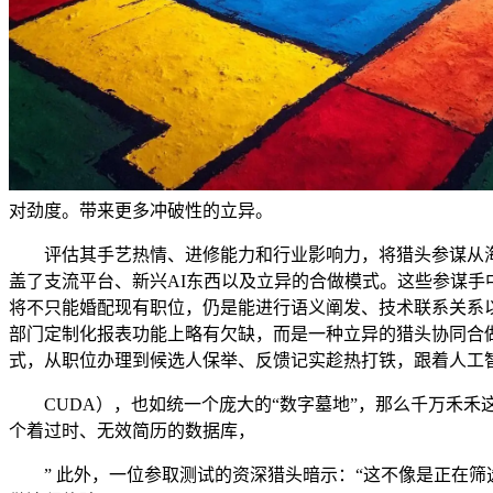
对劲度。带来更多冲破性的立异。
评估其手艺热情、进修能力和行业影响力，将猎头参谋从海量
盖了支流平台、新兴AI东西以及立异的合做模式。这些参谋手
将不只能婚配现有职位，仍是能进行语义阐发、技术联系关系
部门定制化报表功能上略有欠缺，而是一种立异的猎头协同合做
式，从职位办理到候选人保举、反馈记实趁热打铁，跟着人工
CUDA），也如统一个庞大的“数字墓地”，那么千万禾禾
个着过时、无效简历的数据库，
” 此外，一位参取测试的资深猎头暗示：“这不像是正在筛