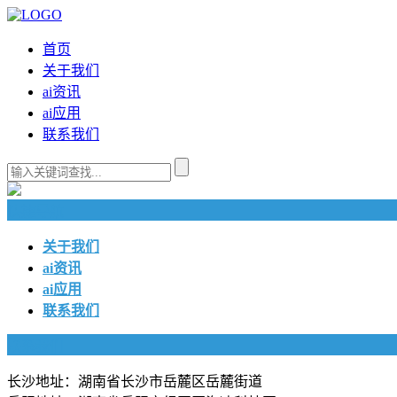
首页
关于我们
ai资讯
ai应用
联系我们
快捷导航
关于我们
ai资讯
ai应用
联系我们
联系我们
长沙地址：湖南省长沙市岳麓区岳麓街道