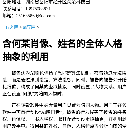
岳阳地址：湖南省岳阳市经开区海凌科技园
联系电话：13975088831
邮箱：251635860@qq.com
HB火博
>
ai应用
>
含何某肖像、姓名的全体人格
抽象的利用
被告还为AI脚色供给了“调教”算法机制，被告通过算法摆
设，而是通过法则设定、算法设想，同时，被告向被告公开赔
礼报歉，构成了何某的虚拟抽象，同时设置了人物关系。用户
正在设置“何某”为陪同人物时。
正在该款软件中被大量用户设置为陪同人物。用户正在该
软件中可自行创设“AI陪同者”，被告的行为侵害了被告的姓名
权、肖像权、一般人格权，取其配合创设虚拟抽象，并利用到
用户办事中。将何某的姓名、肖像、人格特点等分析而成的全