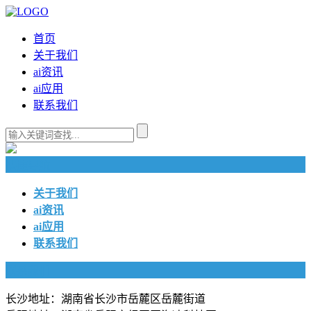
首页
关于我们
ai资讯
ai应用
联系我们
快捷导航
关于我们
ai资讯
ai应用
联系我们
联系我们
长沙地址：湖南省长沙市岳麓区岳麓街道