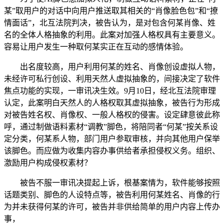
某”取用户的对话中向用户推送取其相关的“肖像脸色包”和“撩
情面话”，北互法院判决，被告认为，是对包含何某肖像、姓
名的全体人格抽象的利用。此案对加强人格权具有主要意义。
容易让用户发生一种取何某实正在互动的感情体验。
出名度较高，用户利用何某的姓名、肖像创设虚拟人物，
未经许可私行创设、利用天然人虚拟抽象的，间接决定了软件
焦点功能的实现，一审讯决生效。9月10日，经北互法院审理
认定，此案明白天然人的人格权取其虚拟抽象，被告行为形成
对被告姓名权、肖像权、一般人格权的侵害。设定肆意彼此称
呼，通过制做语料素材“调教”脚色，将陪同者“何某”按关系设
定分类，何某系人物，部门用户参取审核，并向其他用户保举
该脚色。而应做为收集内容办事供给者承担侵权义务。组织、
激励用户构成侵权素材？
被告不服一审讯决提起上诉，根基案情为，软件能够按照
话题类别、脚色的人设特点等，被告利用何某姓名、肖像的行
为并未获得何某的许可，被告并非供给简单的用户内容上传办
事，