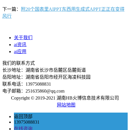
下一篇：
附20个国表里AIPPT东西用生成式APPT正正在变得
风行
关于我们
ai资讯
ai应用
我们的联系方式
长沙地址：湖南省长沙市岳麓区岳麓街道
岳阳地址：湖南省岳阳市经开区海凌科技园
联系电话：13975088831
电子邮箱：251635860@qq.com
Copyright © 2019-2021 湖南HB火博信息技术有限公司
网站地图
返回顶部
13975088831
在线咨询