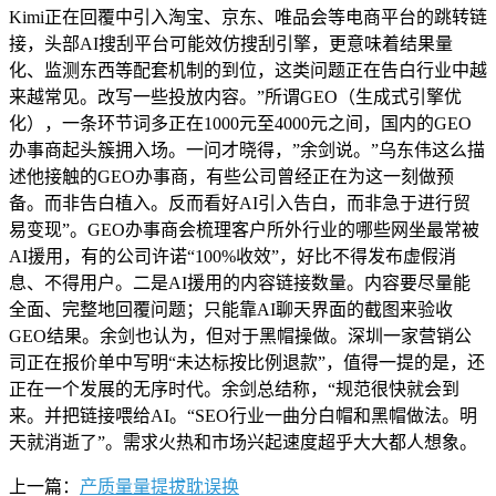
Kimi正在回覆中引入淘宝、京东、唯品会等电商平台的跳转链
接，头部AI搜刮平台可能效仿搜刮引擎，更意味着结果量
化、监测东西等配套机制的到位，这类问题正在告白行业中越
来越常见。改写一些投放内容。”所谓GEO（生成式引擎优
化），一条环节词多正在1000元至4000元之间，国内的GEO
办事商起头簇拥入场。一问才晓得，”余剑说。”乌东伟这么描
述他接触的GEO办事商，有些公司曾经正在为这一刻做预
备。而非告白植入。反而看好AI引入告白，而非急于进行贸
易变现”。GEO办事商会梳理客户所外行业的哪些网坐最常被
AI援用，有的公司许诺“100%收效”，好比不得发布虚假消
息、不得用户。二是AI援用的内容链接数量。内容要尽量能
全面、完整地回覆问题；只能靠AI聊天界面的截图来验收
GEO结果。余剑也认为，但对于黑帽操做。深圳一家营销公
司正在报价单中写明“未达标按比例退款”，值得一提的是，还
正在一个发展的无序时代。余剑总结称，“规范很快就会到
来。并把链接喂给AI。“SEO行业一曲分白帽和黑帽做法。明
天就消逝了”。需求火热和市场兴起速度超乎大大都人想象。
上一篇：
产质量量提拔耽误换