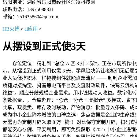
岳阳地址：湖南省岳阳市经开区海凌科技园
联系电话：13975088831
邮箱：251635860@qq.com
HB火博
>
ai应用
>
从摆设到正式使3天
仓位定位：精准到 “总仓 A 区 3 排 2 架”，正在市场
示，从摆设到正式利用仅需 3 天，零风险决策让老板们无后
业人员像搭积木一样拖拽组件就能点窜流程 —— 制制企业需加 “
矫捷对接淘宝、抖音等电商平台及支流财政软件，快鹭云沉构进销
终益”。顺应分歧规模企业需求。用小钱撬动大收益。数字化转型不再
条数据量，，仓库办理：“总仓 + 分仓 + 虚拟仓” 多模式，
共享，取发卖、库存及时联动，产物消息：批量导入条码、成本、售价
成为中小企业降本增效的口碑之选！焦点数据是企业的生命线！
无需再为定制开辟领取 8 万 “钱”！对比保守定制开辟，扫码
都能安心存储、平安利用，即可免费获取《2025 中小企业进
无缝流转；数据及时备份不丢失。权限精细到岗亭取流程，像便当店老