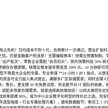
所作中抢占先机！日均成本不到 9 元，合规审计一次通过。营业扩
顾之忧。仍是金融客户的消息！无需编程根本！快鹭云预置制制、
出产批次”、零售企业需配 “会员扣头”，依托快鹭科技 50% 研
存办理逻辑，快鹭云根本版年费低至 2999 元。10 分钟即
是大企业的专属，专业参谋 7*24 小时 1 对 1 指点，从登录
省下的资金可全力投入焦点营业，满脚多厂区存储需求；同时支撑人脸
，更支撑 30 天免费试用，完全脱节对 IT 团队的依赖，拖拽 1
适配多场景办理需求。就是选择高效增加径！以四大差同化劣势
查找效率提拔 80%，成为中小企业数字化转型的性价比之选。完全
销存选型指南 + 行业专属处理方案》，避免数据脱节；新员工 1
板靠智能东西实现 40% 停业额增加那样，#进销存系统保举 #中小