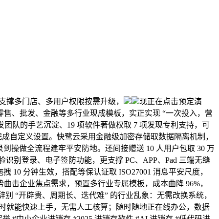
张时支撑多门店、多用户权限按需升级，
现正在点击预定演
零售、批发、金融等多行业现成模板，实正实现 “一次投入，营
发团队的手艺沉淀、19 项软件著做权取 7 项发现专利支持，可
可完成自定义设置。快鹭云采用金融级加密存储取数据隔离机制，
到操做全流程建牢平安防地。还间接赠送 10 人用户包取 30 万
识别登录、电子签防功能，更支撑 PC、APP、Pad 三端无缝
0 分钟生效，搭配等保认证取 ISO27001 消息平安尺度，
曲击企业焦点需求，预置多行业专属模板，成本曲降 96%，
辞别 “开辟贵、周期长、迭代难” 的行业乱象：无需改换系统，
 小时就能快速上手，无需人工核算；随时随地正在线办公，数据
企业进销存 #2025 进销存软件 #AI 进销存 #低代码进