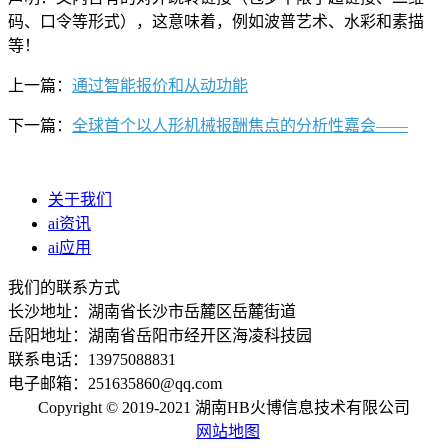
码、口令等形式），这意味着，例如波普艺术、水彩和素描
等！
上一篇：
通过智能报价和从动功能
下一篇：
全球首个以人形机械报酬焦点的分析性嘉会——
关于我们
ai资讯
ai应用
我们的联系方式
长沙地址：湖南省长沙市岳麓区岳麓街道
岳阳地址：湖南省岳阳市经开区海凌科技园
联系电话：13975088831
电子邮箱：251635860@qq.com
Copyright © 2019-2021 湖南HB火博信息技术有限公司
网站地图