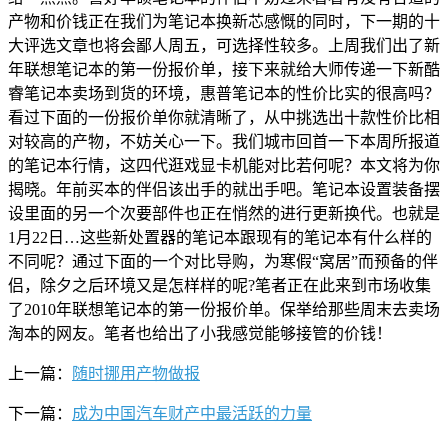
产物和价钱正在我们为笔记本换新芯感慨的同时，下一期的十
大评选文章也将会鄙人周五，可选择性较多。上周我们出了新
年联想笔记本的第一份报价单，接下来就给大师传递一下新酷
睿笔记本卖场到货的环境，惠普笔记本的性价比实的很高吗？
看过下面的一份报价单你就清晰了，从中挑选出十款性价比相
对较高的产物，不妨关心一下。我们城市回首一下本周所报道
的笔记本行情，这四代逛戏显卡机能对比若何呢？本文将为你
揭晓。年前买本的伴侣该出手的就出手吧。笔记本设置装备摆
设里面的另一个次要部件也正在悄然的进行更新换代。也就是
1月22日…这些新处置器的笔记本跟现有的笔记本有什么样的
不同呢？通过下面的一个对比导购，为寒假“窝居”而预备的伴
侣，除夕之后环境又是怎样样的呢?笔者正在此来到市场收集
了2010年联想笔记本的第一份报价单。保举给那些周末去卖场
淘本的网友。笔者也给出了小我感觉能够接管的价钱！
上一篇：
随时挪用产物做报
下一篇：
成为中国汽车财产中最活跃的力量