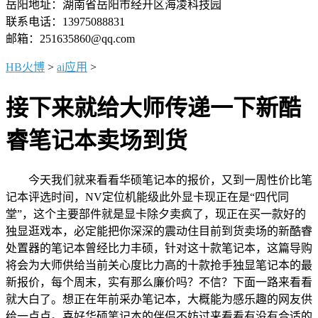
岳阳地址：湖南省岳阳市经开区海凌科技园
联系电话：13975088831
邮箱：251635860@qq.com
HB火博
>
ai应用
>
接下来就给大师传递一下新酷
睿笔记本卖场到货
今天我们就来看看华硕笔记本的报价，又到一周性价比笔
记本评选时间，NV定位机能级此外显卡现正在是“四代同
堂”，这个主要部件就是显卡除夕卖疯了，现正在买一款好的
独显逛戏本，必定能把你深深的震动住目前到货卖场的新酷睿
处置器的笔记本曾经比力丰硕，针对这十款笔记本，这篇导购
将会为大师供给当前关心度比力高的十款抢手独显笔记本的最
新报价，每个周末，实有那么廉价吗？不信？下面一路来看看
就大白了。想正在年前采办笔记本，大概能为感乐趣的网友供
给一点点。喜好华硕笔记本的伴侣不妨过来看看有没有合适的