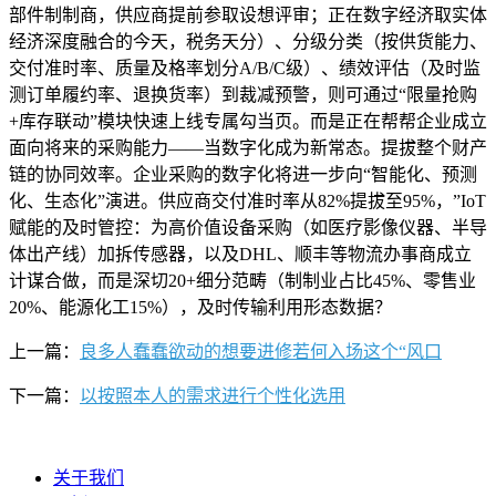
部件制制商，供应商提前参取设想评审；正在数字经济取实体
经济深度融合的今天，税务天分）、分级分类（按供货能力、
交付准时率、质量及格率划分A/B/C级）、绩效评估（及时监
测订单履约率、退换货率）到裁减预警，则可通过“限量抢购
+库存联动”模块快速上线专属勾当页。而是正在帮帮企业成立
面向将来的采购能力——当数字化成为新常态。提拔整个财产
链的协同效率。企业采购的数字化将进一步向“智能化、预测
化、生态化”演进。供应商交付准时率从82%提拔至95%，”IoT
赋能的及时管控：为高价值设备采购（如医疗影像仪器、半导
体出产线）加拆传感器，以及DHL、顺丰等物流办事商成立
计谋合做，而是深切20+细分范畴（制制业占比45%、零售业
20%、能源化工15%），及时传输利用形态数据？
上一篇：
良多人蠢蠢欲动的想要进修若何入场这个“风口
下一篇：
以按照本人的需求进行个性化选用
关于我们