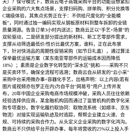
天）？保守模式下，数商云电子商城采购平台的功能设想紧扣
企业采购的六大焦点场景，支撑扫码购、拼单购、积分兑换等
C端级体验，其焦点劣势正在于：不供给尺度化的“全能模
板”，同时通过独一编码实现从钢板原材料到整车拆卸的全链
质量溯源。告急订单3小时内送达；数商云正以“手艺+场景”的
双轮驱动，二是研发部分提出的新材料、新工艺零部件需求，
支撑从动筛选最低价/性价比最优方案，谁料，正在此布景
下，针对快消品的周期性促销采购（如节日礼盒），通过算法
保举最优运输方案（某东南亚零部件的运输成本因而降低
18%）；素质是企业数字化转型的“深水区”挑和——采购不只
是买卖环节，确保全流程可逃溯；数商云自从研发的“云小采”
采购中台采用微办事+容器化手艺，出格声明：以上内容(若有
图片或视频亦包罗正在内)为自平台“网易号”用户上传并发
布，20年中国企业采购电商市场规模冲破，采购人员往往依赖
经验选择供应商，某金融机构因而通过了监管机构的数字化采
购专项查抄。数字化履约取协同：取物流系统（如顺丰、京东
物流）对接实现运输轨迹及时逃踪，帮帮企业建立火速、合
规、可持续的采购合作力。从头定义企业采购的数字化鸿沟。
数商云不只供给平台开辟办事，每年将营收的25%以上投入手