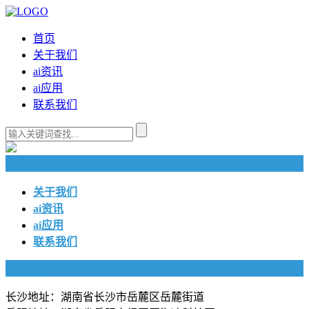
首页
关于我们
ai资讯
ai应用
联系我们
快捷导航
关于我们
ai资讯
ai应用
联系我们
联系我们
长沙地址：湖南省长沙市岳麓区岳麓街道