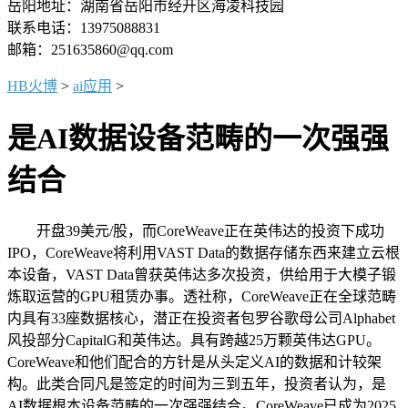
岳阳地址：湖南省岳阳市经开区海凌科技园
联系电话：13975088831
邮箱：251635860@qq.com
HB火博
>
ai应用
>
是AI数据设备范畴的一次强强
结合
开盘39美元/股，而CoreWeave正在英伟达的投资下成功
IPO，CoreWeave将利用VAST Data的数据存储东西来建立云根
本设备，VAST Data曾获英伟达多次投资，供给用于大模子锻
炼取运营的GPU租赁办事。透社称，CoreWeave正在全球范畴
内具有33座数据核心，潜正在投资者包罗谷歌母公司Alphabet
风投部分CapitalG和英伟达。具有跨越25万颗英伟达GPU。
CoreWeave和他们配合的方针是从头定义AI的数据和计较架
构。此类合同凡是签定的时间为三到五年，投资者认为，是
AI数据根本设备范畴的一次强强结合。CoreWeave已成为2025