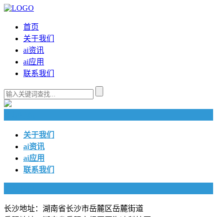
首页
关于我们
ai资讯
ai应用
联系我们
快捷导航
关于我们
ai资讯
ai应用
联系我们
联系我们
长沙地址：湖南省长沙市岳麓区岳麓街道