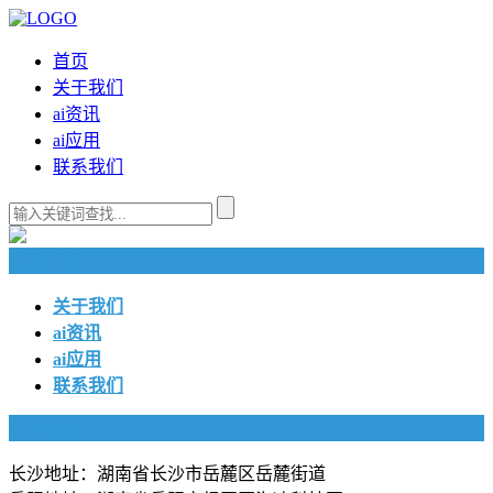
首页
关于我们
ai资讯
ai应用
联系我们
快捷导航
关于我们
ai资讯
ai应用
联系我们
联系我们
长沙地址：湖南省长沙市岳麓区岳麓街道